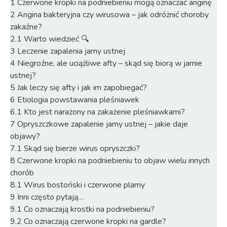
1
Czerwone kropki na podniebieniu mogą oznaczać anginę
2
Angina bakteryjna czy wirusowa – jak odróżnić choroby
zakaźne?
2.1
Warto wiedzieć 🔍
3
Leczenie zapalenia jamy ustnej
4
Niegroźne, ale uciążliwe afty – skąd się biorą w jamie
ustnej?
5
Jak leczy się afty i jak im zapobiegać?
6
Etiologia powstawania pleśniawek
6.1
Kto jest narażony na zakażenie pleśniawkami?
7
Opryszczkowe zapalenie jamy ustnej – jakie daje
objawy?
7.1
Skąd się bierze wirus opryszczki?
8
Czerwone kropki na podniebieniu to objaw wielu innych
chorób
8.1
Wirus bostoński i czerwone plamy
9
Inni często pytają…
9.1
Co oznaczają krostki na podniebieniu?
9.2
Co oznaczają czerwone kropki na gardle?