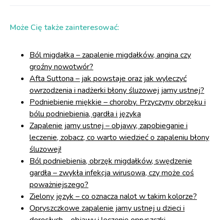
Może Cię także zainteresować:
Ból migdałka – zapalenie migdałków, angina czy
groźny nowotwór?
Afta Suttona – jak powstaje oraz jak wyleczyć
owrzodzenia i nadżerki błony śluzowej jamy ustnej?
Podniebienie miękkie – choroby. Przyczyny obrzęku i
bólu podniebienia, gardła i języka
Zapalenie jamy ustnej – objawy, zapobieganie i
leczenie, zobacz, co warto wiedzieć o zapaleniu błony
śluzowej!
Ból podniebienia, obrzęk migdałków, swędzenie
gardła – zwykła infekcja wirusowa, czy może coś
poważniejszego?
Zielony język – co oznacza nalot w takim kolorze?
Opryszczkowe zapalenie jamy ustnej u dzieci i
dorosłych – objawy i leczenie opryszczki