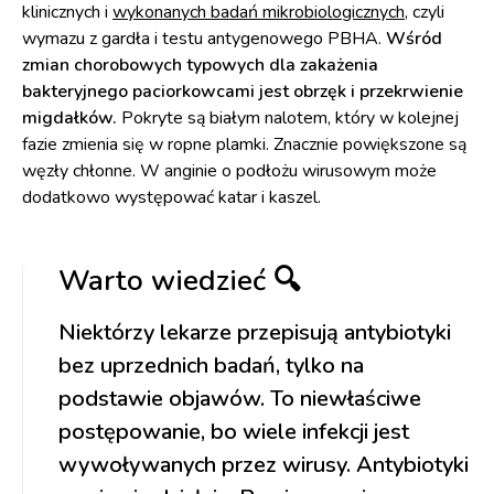
klinicznych i
wykonanych badań mikrobiologicznych
, czyli
wymazu z gardła i testu antygenowego PBHA.
Wśród
zmian chorobowych typowych dla zakażenia
bakteryjnego paciorkowcami jest obrzęk i przekrwienie
migdałków.
Pokryte są białym nalotem, który w kolejnej
fazie zmienia się w ropne plamki. Znacznie powiększone są
węzły chłonne. W anginie o podłożu wirusowym może
dodatkowo występować katar i kaszel.
Warto wiedzieć 🔍
Niektórzy lekarze przepisują antybiotyki
bez uprzednich badań, tylko na
podstawie objawów. To niewłaściwe
postępowanie, bo wiele infekcji jest
wywoływanych przez wirusy. Antybiotyki