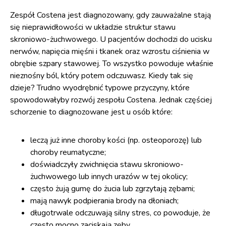
Zespół Costena jest diagnozowany, gdy zauważalne stają
się nieprawidłowości w układzie struktur stawu
skroniowo-żuchwowego. U pacjentów dochodzi do ucisku
nerwów, napięcia mięśni i tkanek oraz wzrostu ciśnienia w
obrębie szpary stawowej. To wszystko powoduje właśnie
nieznośny ból, który potem odczuwasz. Kiedy tak się
dzieje? Trudno wyodrębnić typowe przyczyny, które
spowodowałyby rozwój zespołu Costena. Jednak częściej
schorzenie to diagnozowane jest u osób które:
leczą już inne choroby kości (np. osteoporozę) lub
choroby reumatyczne;
doświadczyły zwichnięcia stawu skroniowo-
żuchwowego lub innych urazów w tej okolicy;
często żują gumę do żucia lub zgrzytają zębami;
mają nawyk podpierania brody na dłoniach;
długotrwale odczuwają silny stres, co powoduje, że
często mocno zaciskają zęby.