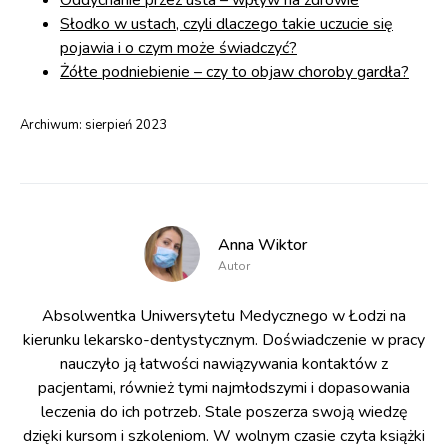
Oddychanie przez usta – wpływ na zdrowie
Słodko w ustach, czyli dlaczego takie uczucie się
pojawia i o czym może świadczyć?
Żółte podniebienie – czy to objaw choroby gardła?
Archiwum:
sierpień 2023
Anna Wiktor
Autor
Absolwentka Uniwersytetu Medycznego w Łodzi na
kierunku lekarsko-dentystycznym. Doświadczenie w pracy
nauczyło ją łatwości nawiązywania kontaktów z
pacjentami, również tymi najmłodszymi i dopasowania
leczenia do ich potrzeb. Stale poszerza swoją wiedzę
dzięki kursom i szkoleniom. W wolnym czasie czyta książki