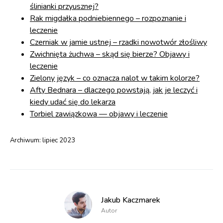
ślinianki przyusznej?
Rak migdałka podniebiennego – rozpoznanie i
leczenie
Czerniak w jamie ustnej – rzadki nowotwór złośliwy
Zwichnięta żuchwa – skąd się bierze? Objawy i
leczenie
Zielony język – co oznacza nalot w takim kolorze?
Afty Bednara – dlaczego powstają, jak je leczyć i
kiedy udać się do lekarza
Torbiel zawiązkowa — objawy i leczenie
Archiwum:
lipiec 2023
Jakub Kaczmarek
Autor