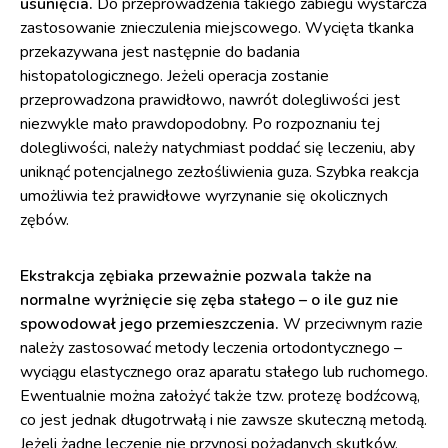
usunięcia.
Do przeprowadzenia takiego zabiegu wystarcza
zastosowanie znieczulenia miejscowego. Wycięta tkanka
przekazywana jest następnie do badania
histopatologicznego. Jeżeli operacja zostanie
przeprowadzona prawidłowo, nawrót dolegliwości jest
niezwykle mało prawdopodobny. Po rozpoznaniu tej
dolegliwości, należy natychmiast poddać się leczeniu, aby
uniknąć potencjalnego zezłośliwienia guza. Szybka reakcja
umożliwia też prawidłowe wyrzynanie się okolicznych
zębów.
Ekstrakcja zębiaka przeważnie pozwala także na
normalne wyrżnięcie się zęba stałego – o ile guz nie
spowodował jego przemieszczenia.
W przeciwnym razie
należy zastosować metody leczenia ortodontycznego –
wyciągu elastycznego oraz aparatu stałego lub ruchomego.
Ewentualnie można założyć także tzw. protezę bodźcową,
co jest jednak długotrwałą i nie zawsze skuteczną metodą.
Jeżeli żadne leczenie nie przynosi pożądanych skutków,