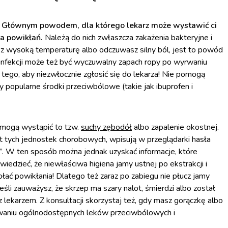
? Głównym powodem, dla którego lekarz może wystawić ci
ia powikłań.
Należą do nich zwłaszcza zakażenia bakteryjne i
 wysoką temperaturę albo odczuwasz silny ból, jest to powód
ę infekcji może też być wyczuwalny zapach ropy po wyrwaniu
 tego, aby niezwłocznie zgłosić się do lekarza! Nie pomogą
popularne środki przeciwbólowe (takie jak ibuprofen i
e mogą wystąpić to tzw.
suchy zębodół
albo zapalenie okostnej.
at tych jednostek chorobowych, wpisują w przeglądarki hasła
”. W ten sposób można jednak uzyskać informacje, które
iedzieć, że niewłaściwa higiena jamy ustnej po ekstrakcji i
ć powikłania! Dlatego też zaraz po zabiegu nie płucz jamy
. Jeśli zauważysz, że skrzep ma szary nalot, śmierdzi albo został
z lekarzem. Z konsultacji skorzystaj też, gdy masz gorączkę albo
osowaniu ogólnodostępnych leków przeciwbólowych i