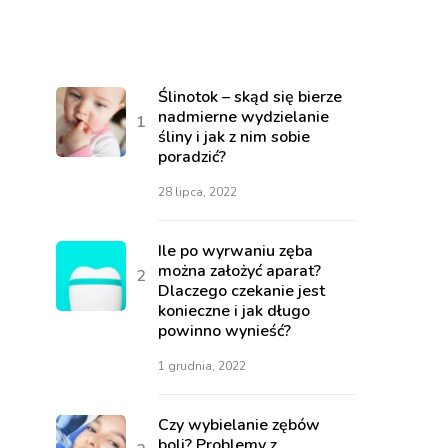
Ślinotok – skąd się bierze
nadmierne wydzielanie
śliny i jak z nim sobie
poradzić?
28 lipca, 2022
Ile po wyrwaniu zęba
można założyć aparat?
Dlaczego czekanie jest
konieczne i jak długo
powinno wynieść?
1 grudnia, 2022
Czy wybielanie zębów
boli? Problemy z