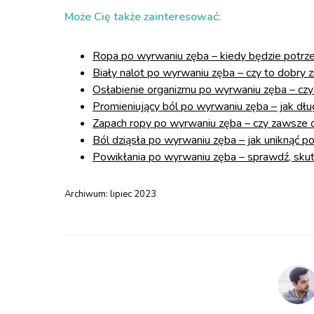
Może Cię także zainteresować:
Ropa po wyrwaniu zęba – kiedy będzie potrz
Biały nalot po wyrwaniu zęba – czy to dobry 
Osłabienie organizmu po wyrwaniu zęba – czy
Promieniujący ból po wyrwaniu zęba – jak dług
Zapach ropy po wyrwaniu zęba – czy zawsze o
Ból dziąsła po wyrwaniu zęba – jak uniknąć p
Powikłania po wyrwaniu zęba – sprawdź, skutk
Archiwum:
lipiec 2023