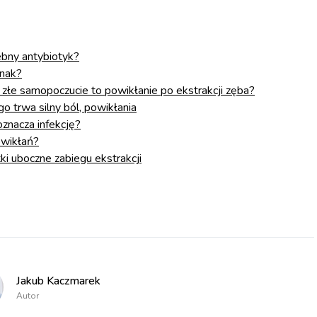
ebny antybiotyk?
znak?
 złe samopoczucie to powikłanie po ekstrakcji zęba?
o trwa silny ból, powikłania
znacza infekcję?
owikłań?
i uboczne zabiegu ekstrakcji
Jakub Kaczmarek
Autor