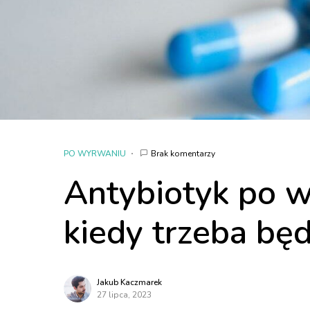
PO WYRWANIU
Brak komentarzy
Antybiotyk po 
kiedy trzeba będ
Jakub Kaczmarek
27 lipca, 2023