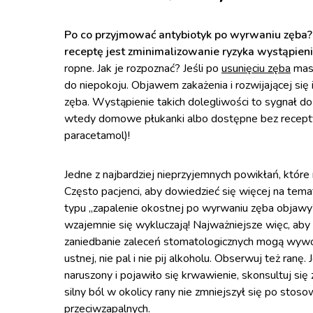
Po co przyjmować antybiotyk po wyrwaniu zęba
receptę jest zminimalizowanie ryzyka wystąpien
ropne. Jak je rozpoznać? Jeśli po
usunięciu zęba
masz
do niepokoju. Objawem zakażenia i rozwijającej si
zęba. Wystąpienie takich dolegliwości to sygnał do
wtedy domowe płukanki albo dostępne bez recepty 
paracetamol)!
Jedne z najbardziej nieprzyjemnych powikłań, któr
Często pacjenci, aby dowiedzieć się więcej na tem
typu „zapalenie okostnej po wyrwaniu zęba objawy
wzajemnie się wykluczają! Najważniejsze więc, aby w
zaniedbanie zaleceń stomatologicznych mogą wywoła
ustnej, nie pal i nie pij alkoholu. Obserwuj też ranę
naruszony i pojawiło się krwawienie, skonsultuj się 
silny ból w okolicy rany nie zmniejszył się po st
przeciwzapalnych.