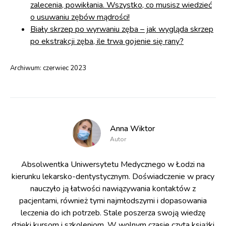
zalecenia, powikłania. Wszystko, co musisz wiedzieć
o usuwaniu zębów mądrości!
Biały skrzep po wyrwaniu zęba – jak wygląda skrzep
po ekstrakcji zęba, ile trwa gojenie się rany?
Archiwum:
czerwiec 2023
Anna Wiktor
Autor
Absolwentka Uniwersytetu Medycznego w Łodzi na
kierunku lekarsko-dentystycznym. Doświadczenie w pracy
nauczyło ją łatwości nawiązywania kontaktów z
pacjentami, również tymi najmłodszymi i dopasowania
leczenia do ich potrzeb. Stale poszerza swoją wiedzę
dzięki kursom i szkoleniom. W wolnym czasie czyta książki