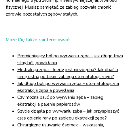
normalnego trybu życia, np. intensywniejszej aktywności
fizycznej. Musisz pamiętać, że zabieg pozwala chronić
zdrowie pozostałych zębów stałych.
Może Cię także zainteresować:
Promieniujący ból po wyrwaniu zęba – jak długo trwa
silny ból, powikłania
Ekstrakcja zęba – kiedy jest niezbędna? Jak dbać o
jamę ustną po takim zabiegu stomatologicznym?
Jak długo boli po wyrwaniu zęba – stomatologiczna
ekstrakcja zęba a powikłania
Czy można palić po wyrwaniu zęba – zabieg
ekstrakcji a palenie papierosów
Szycie dziąsła po wyrwaniu zęba – jak przyspieszyć
czas gojenia rany po zabiegu ekstrakcji zęba?
Chirurgiczne usuwanie ósemek – wskazania,