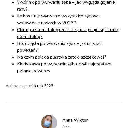
Włóknik po wyrwaniu zęba – jak wygląda gojenie
rany?
Ile kosztuje wyrwanie wszystkich zębów i
wstawienie nowych w 2023?
Chirurgia stomatologiczna – czym zajmuje się chirurg
stomatolog?
Ból dziąsła po wyrwaniu zęba – jak uniknąć
powikłań?
Na czym polega plastyka zatoki szczękowej?
Kiedy kawa po wyrwaniu zęba, czyli najczęstsze
pytanie kawoszy
Archiwum:
październik 2023
Anna Wiktor
Autor