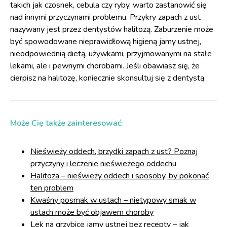
takich jak czosnek, cebula czy ryby, warto zastanowić się
nad innymi przyczynami problemu. Przykry zapach z ust
nazywany jest przez dentystów halitozą. Zaburzenie może
być spowodowane nieprawidłową higieną jamy ustnej,
nieodpowiednią dietą, używkami, przyjmowanymi na stałe
lekami, ale i pewnymi chorobami. Jeśli obawiasz się, że
cierpisz na halitozę, koniecznie skonsultuj się z dentystą.
Może Cię także zainteresować:
Nieświeży oddech, brzydki zapach z ust? Poznaj
przyczyny i leczenie nieświeżego oddechu
Halitoza – nieświeży oddech i sposoby, by pokonać
ten problem
Kwaśny posmak w ustach – nietypowy smak w
ustach może być objawem choroby
Lek na grzybicę jamy ustnej bez recepty – jak