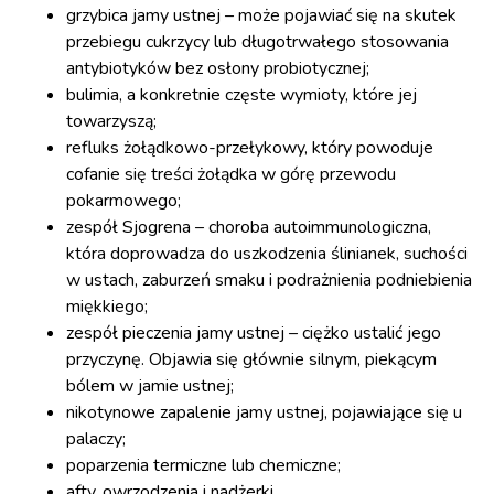
grzybica jamy ustnej – może pojawiać się na skutek
przebiegu cukrzycy lub długotrwałego stosowania
antybiotyków bez osłony probiotycznej;
bulimia, a konkretnie częste wymioty, które jej
towarzyszą;
refluks żołądkowo-przełykowy, który powoduje
cofanie się treści żołądka w górę przewodu
pokarmowego;
zespół Sjogrena – choroba autoimmunologiczna,
która doprowadza do uszkodzenia ślinianek, suchości
w ustach, zaburzeń smaku i podrażnienia podniebienia
miękkiego;
zespół pieczenia jamy ustnej – ciężko ustalić jego
przyczynę. Objawia się głównie silnym, piekącym
bólem w jamie ustnej;
nikotynowe zapalenie jamy ustnej, pojawiające się u
palaczy;
poparzenia termiczne lub chemiczne;
afty
, owrzodzenia i nadżerki.