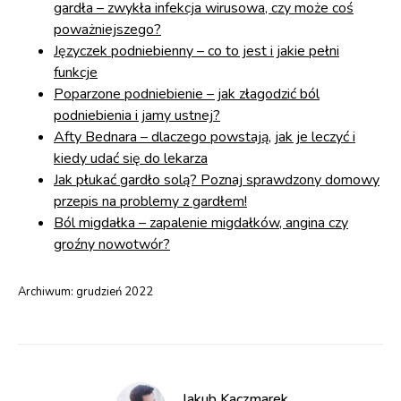
gardła – zwykła infekcja wirusowa, czy może coś
poważniejszego?
Języczek podniebienny – co to jest i jakie pełni
funkcje
Poparzone podniebienie – jak złagodzić ból
podniebienia i jamy ustnej?
Afty Bednara – dlaczego powstają, jak je leczyć i
kiedy udać się do lekarza
Jak płukać gardło solą? Poznaj sprawdzony domowy
przepis na problemy z gardłem!
Ból migdałka – zapalenie migdałków, angina czy
groźny nowotwór?
Archiwum:
grudzień 2022
Jakub Kaczmarek