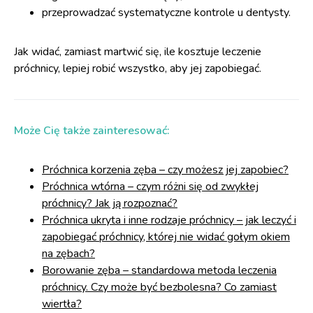
przeprowadzać systematyczne kontrole u dentysty.
Jak widać, zamiast martwić się, ile kosztuje leczenie
próchnicy, lepiej robić wszystko, aby jej zapobiegać.
Może Cię także zainteresować:
Próchnica korzenia zęba – czy możesz jej zapobiec?
Próchnica wtórna – czym różni się od zwykłej
próchnicy? Jak ją rozpoznać?
Próchnica ukryta i inne rodzaje próchnicy – jak leczyć i
zapobiegać próchnicy, której nie widać gołym okiem
na zębach?
Borowanie zęba – standardowa metoda leczenia
próchnicy. Czy może być bezbolesna? Co zamiast
wiertła?