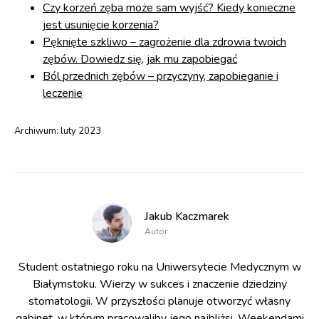
Czy korzeń zęba może sam wyjść? Kiedy konieczne
jest usunięcie korzenia?
Pęknięte szkliwo – zagrożenie dla zdrowia twoich
zębów. Dowiedz się, jak mu zapobiegać
Ból przednich zębów – przyczyny, zapobieganie i
leczenie
Archiwum:
luty 2023
Jakub Kaczmarek
Autor
Student ostatniego roku na Uniwersytecie Medycznym w
Białymstoku. Wierzy w sukces i znaczenie dziedziny
stomatologii. W przyszłości planuje otworzyć własny
gabinet, w którym pracowaliby jego najbliżsi. Weekendami