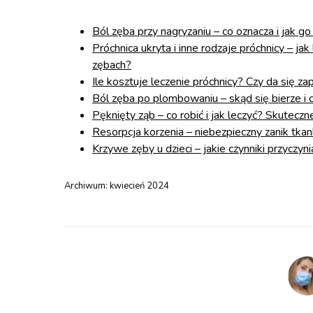
Ból zęba przy nagryzaniu – co oznacza i jak g
Próchnica ukryta i inne rodzaje próchnicy – ja
zębach?
Ile kosztuje leczenie próchnicy? Czy da się z
Ból zęba po plombowaniu – skąd się bierze i 
Pęknięty ząb – co robić i jak leczyć? Skute
Resorpcja korzenia – niebezpieczny zanik tkank
Krzywe zęby u dzieci – jakie czynniki przyczy
Archiwum:
kwiecień 2024