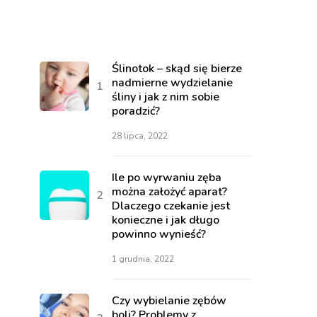
Ślinotok – skąd się bierze
nadmierne wydzielanie
śliny i jak z nim sobie
poradzić?
28 lipca, 2022
Ile po wyrwaniu zęba
można założyć aparat?
Dlaczego czekanie jest
konieczne i jak długo
powinno wynieść?
1 grudnia, 2022
Czy wybielanie zębów
boli? Problemy z