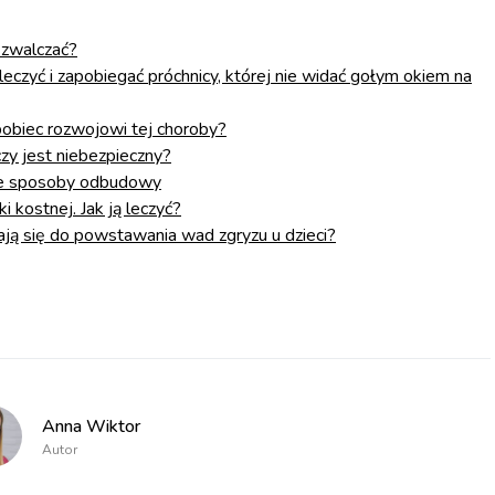
o zwalczać?
k leczyć i zapobiegać próchnicy, której nie widać gołym okiem na
apobiec rozwojowi tej choroby?
czy jest niebezpieczny?
czne sposoby odbudowy
i kostnej. Jak ją leczyć?
niają się do powstawania wad zgryzu u dzieci?
Anna Wiktor
Autor