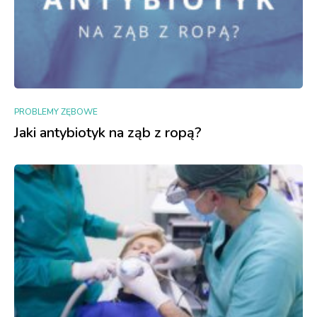
PROBLEMY ZĘBOWE
Jaki antybiotyk na ząb z ropą?