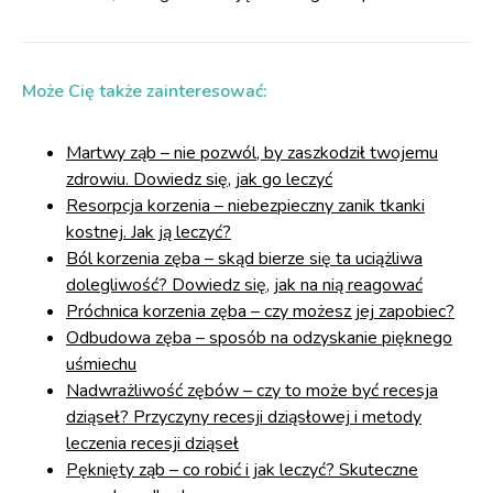
Może Cię także zainteresować:
Martwy ząb – nie pozwól, by zaszkodził twojemu
zdrowiu. Dowiedz się, jak go leczyć
Resorpcja korzenia – niebezpieczny zanik tkanki
kostnej. Jak ją leczyć?
Ból korzenia zęba – skąd bierze się ta uciążliwa
dolegliwość? Dowiedz się, jak na nią reagować
Próchnica korzenia zęba – czy możesz jej zapobiec?
Odbudowa zęba – sposób na odzyskanie pięknego
uśmiechu
Nadwrażliwość zębów – czy to może być recesja
dziąseł? Przyczyny recesji dziąsłowej i metody
leczenia recesji dziąseł
Pęknięty ząb – co robić i jak leczyć? Skuteczne