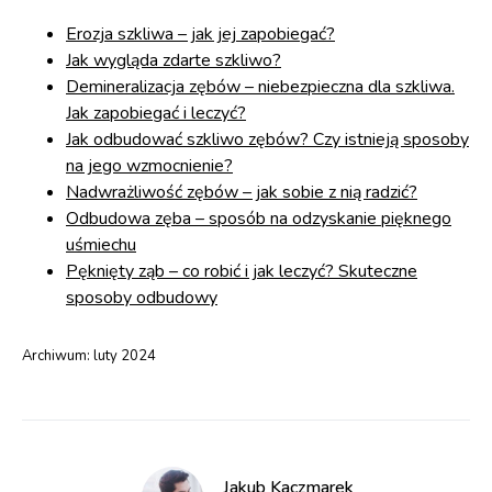
Erozja szkliwa – jak jej zapobiegać?
Jak wygląda zdarte szkliwo?
Demineralizacja zębów – niebezpieczna dla szkliwa.
Jak zapobiegać i leczyć?
Jak odbudować szkliwo zębów? Czy istnieją sposoby
na jego wzmocnienie?
Nadwrażliwość zębów – jak sobie z nią radzić?
Odbudowa zęba – sposób na odzyskanie pięknego
uśmiechu
Pęknięty ząb – co robić i jak leczyć? Skuteczne
sposoby odbudowy
Archiwum:
luty 2024
Jakub Kaczmarek