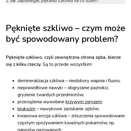
2
Jak zapobiegać pękaniu szkliwa na co dzień?
Pęknięte szkliwo – czym może
być spowodowany problem?
Pęknięte szkliwo, czyli zewnętrzna strona zęba, bierze
się z kilku rzeczy.
Są to przede wszystkim:
demineralizacja szkliwa – niedobory wapnia i fluoru;
nieprawidłowe nawyki – obgryzanie paznokci,
gryzienie twardych przedmiotów;
przeciążenia wywołane
krzywym zgryzem
;
bruksizm
– nawykowe zaciskanie zębów;
kwasowa erozja szkliwa – zniszczenia spowodowane
częstym spożywaniem kwaśnych pokarmów, np.
napojów gazowanych;