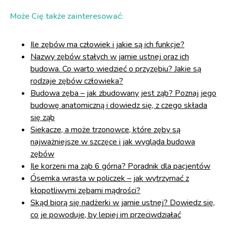
Może Cię także zainteresować:
Ile zębów ma człowiek i jakie są ich funkcje?
Nazwy zębów stałych w jamie ustnej oraz ich
budowa. Co warto wiedzieć o przyzębiu? Jakie są
rodzaje zębów człowieka?
Budowa zęba – jak zbudowany jest ząb? Poznaj jego
budowę anatomiczną i dowiedz się, z czego składa
się ząb
Siekacze, a może trzonowce, które zęby są
najważniejsze w szczęce i jak wygląda budowa
zębów
Ile korzeni ma ząb 6 górna? Poradnik dla pacjentów
Ósemka wrasta w policzek – jak wytrzymać z
kłopotliwymi zębami mądrości?
Skąd biorą się nadżerki w jamie ustnej? Dowiedz się,
co je powoduje, by lepiej im przeciwdziałać