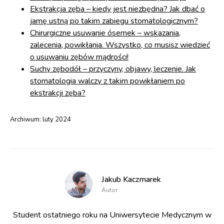
Ekstrakcja zęba – kiedy jest niezbędna? Jak dbać o
jamę ustną po takim zabiegu stomatologicznym?
Chirurgiczne usuwanie ósemek – wskazania,
zalecenia, powikłania. Wszystko, co musisz wiedzieć
o usuwaniu zębów mądrości!
Suchy zębodół – przyczyny, objawy, leczenie. Jak
stomatologia walczy z takim powikłaniem po
ekstrakcji zęba?
Archiwum:
luty 2024
Jakub Kaczmarek
Autor
Student ostatniego roku na Uniwersytecie Medycznym w