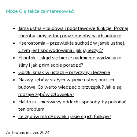
Może Cię także zainteresować:
Jama ustna – budowa i podstawowe funkcje. Poznaj
choroby jamy ustnej oraz sposoby na ich unikanie
Kserostomia – przewlekła suchość w jamie ustnej.
Czym jest spowodowana i jak ją leczyć?
Ślinotok – skąd się bierze nadmierne wydzielanie
śliny i jak z nim sobie poradzić?
Gorzki smak w ustach – przyczyny i leczenie
Nazwy zębów stałych w jamie ustnej oraz ich
budowa. Co warto wiedzieć o przyzębiu? Jakie są
rodzaje zębów człowieka?
Halitoza – nieświeży oddech i sposoby, by pokonać
ten problem
Ile zębów ma człowiek i jakie są ich funkcje?
Archiwum:
marzec 2024