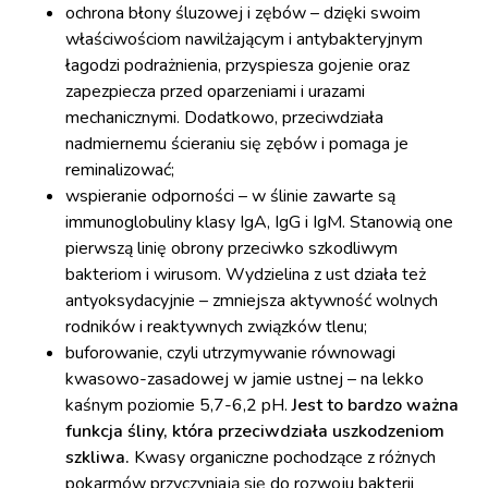
ochrona błony śluzowej i zębów – dzięki swoim
właściwościom nawilżającym i antybakteryjnym
łagodzi podrażnienia, przyspiesza gojenie oraz
zapezpiecza przed oparzeniami i urazami
mechanicznymi. Dodatkowo, przeciwdziała
nadmiernemu ścieraniu się zębów i pomaga je
reminalizować;
wspieranie odporności – w ślinie zawarte są
immunoglobuliny klasy IgA, IgG i IgM. Stanowią one
pierwszą linię obrony przeciwko szkodliwym
bakteriom i wirusom. Wydzielina z ust działa też
antyoksydacyjnie – zmniejsza aktywność wolnych
rodników i reaktywnych związków tlenu;
buforowanie, czyli utrzymywanie równowagi
kwasowo-zasadowej w jamie ustnej – na lekko
kaśnym poziomie 5,7-6,2 pH.
Jest to bardzo ważna
funkcja śliny, która przeciwdziała uszkodzeniom
szkliwa.
Kwasy organiczne pochodzące z różnych
pokarmów przyczyniają się do rozwoju bakterii