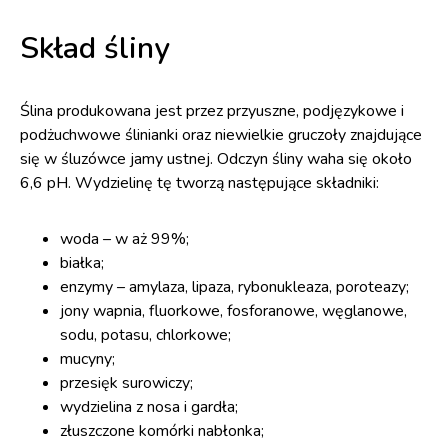
Skład śliny
Ślina produkowana jest przez przyuszne, podjęzykowe i
podżuchwowe ślinianki oraz niewielkie gruczoły znajdujące
się w śluzówce jamy ustnej. Odczyn śliny waha się około
6,6 pH. Wydzielinę tę tworzą następujące składniki:
woda – w aż 99%;
białka;
enzymy – amylaza, lipaza, rybonukleaza, poroteazy;
jony wapnia, fluorkowe, fosforanowe, węglanowe,
sodu, potasu, chlorkowe;
mucyny;
przesięk surowiczy;
wydzielina z nosa i gardła;
złuszczone komórki nabłonka;