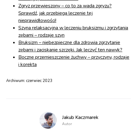
Zgryz przewieszony – co to za wada zgryzu?
Sprawdź, jak przebiega leczenie tej
nieprawidłowości!
Szyna relaksacyjna w leczeniu bruksizmu i zgrzytania
zębami – rodzaje szyn
Bruksizm – niebezpieczne dla zdrowia zgrzytanie
zębami i zaciskanie szczęki. Jak leczyć ten nawyk?
Boczne przemieszczenie żuchwy – przyczyny, rodzaje
i korekta
Archiwum:
czerwiec 2023
Jakub Kaczmarek
Autor