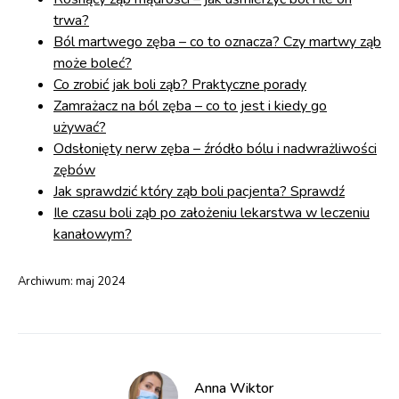
trwa?
Ból martwego zęba – co to oznacza? Czy martwy ząb
może boleć?
Co zrobić jak boli ząb? Praktyczne porady
Zamrażacz na ból zęba – co to jest i kiedy go
używać?
Odsłonięty nerw zęba – źródło bólu i nadwrażliwości
zębów
Jak sprawdzić który ząb boli pacjenta? Sprawdź
Ile czasu boli ząb po założeniu lekarstwa w leczeniu
kanałowym?
Archiwum:
maj 2024
Anna Wiktor