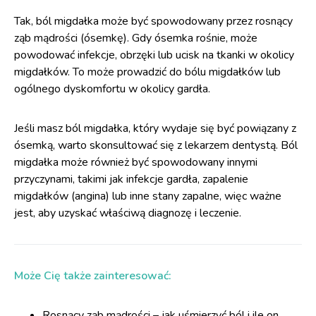
Tak, ból migdałka może być spowodowany przez rosnący
ząb mądrości (ósemkę). Gdy ósemka rośnie, może
powodować infekcje, obrzęki lub ucisk na tkanki w okolicy
migdałków. To może prowadzić do bólu migdałków lub
ogólnego dyskomfortu w okolicy gardła.
Jeśli masz ból migdałka, który wydaje się być powiązany z
ósemką, warto skonsultować się z lekarzem dentystą. Ból
migdałka może również być spowodowany innymi
przyczynami, takimi jak infekcje gardła, zapalenie
migdałków (angina) lub inne stany zapalne, więc ważne
jest, aby uzyskać właściwą diagnozę i leczenie.
Może Cię także zainteresować:
Rosnący ząb mądrości – jak uśmierzyć ból i ile on