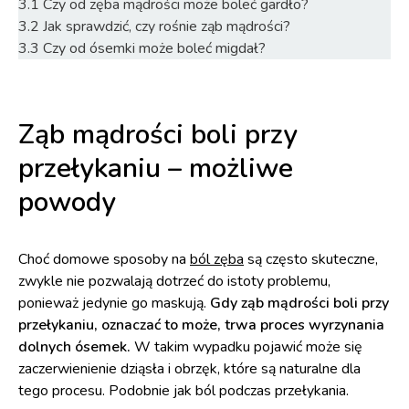
3.1
Czy od zęba mądrości może boleć gardło?
3.2
Jak sprawdzić, czy rośnie ząb mądrości?
3.3
Czy od ósemki może boleć migdał?
Ząb mądrości boli przy
przełykaniu – możliwe
powody
Choć domowe sposoby na
ból zęba
są często skuteczne,
zwykle nie pozwalają dotrzeć do istoty problemu,
ponieważ jedynie go maskują.
Gdy ząb mądrości boli przy
przełykaniu, oznaczać to może, trwa proces wyrzynania
dolnych ósemek.
W takim wypadku pojawić może się
zaczerwienienie dziąsła i obrzęk, które są naturalne dla
tego procesu. Podobnie jak ból podczas przełykania.