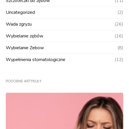
Szczoteczki do zębów
(11)
Uncategorized
(2)
Wada zgryzu
(26)
Wybielanie zębów
(16)
Wybielanie Zebow
(8)
Wypełnienia stomatologiczne
(12)
PODOBNE ARTYKUŁY