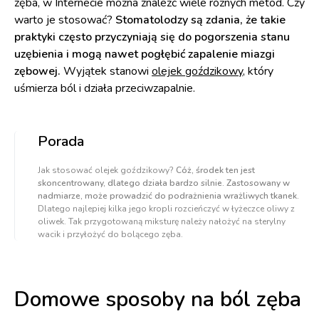
zęba, w Internecie można znaleźć wiele różnych metod. Czy
warto je stosować?
Stomatolodzy są zdania, że takie
praktyki często przyczyniają się do pogorszenia stanu
uzębienia i mogą nawet pogłębić zapalenie miazgi
zębowej.
Wyjątek stanowi
olejek goździkowy
, który
uśmierza ból i działa przeciwzapalnie.
Porada
Jak stosować olejek goździkowy?
Cóż, środek ten jest
skoncentrowany, dlatego działa bardzo silnie. Zastosowany w
nadmiarze, może prowadzić do podrażnienia wrażliwych tkanek.
Dlatego najlepiej kilka jego kropli rozcieńczyć w łyżeczce oliwy z
oliwek. Tak przygotowaną miksturę należy nałożyć na sterylny
wacik i przyłożyć do bolącego zęba.
Domowe sposoby na ból zęba