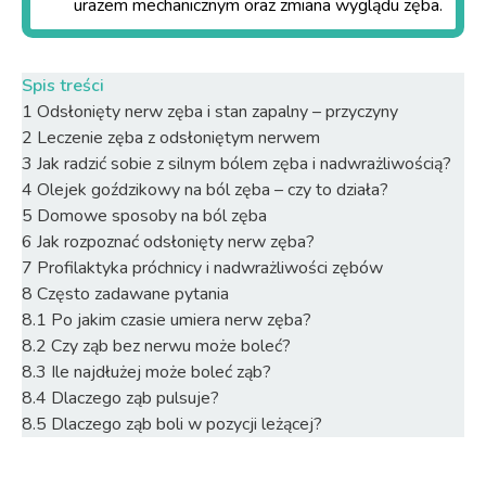
urazem mechanicznym oraz zmiana wyglądu zęba.
Spis treści
1
Odsłonięty nerw zęba i stan zapalny – przyczyny
2
Leczenie zęba z odsłoniętym nerwem
3
Jak radzić sobie z silnym bólem zęba i nadwrażliwością?
4
Olejek goździkowy na ból zęba – czy to działa?
5
Domowe sposoby na ból zęba
6
Jak rozpoznać odsłonięty nerw zęba?
7
Profilaktyka próchnicy i nadwrażliwości zębów
8
Często zadawane pytania
8.1
Po jakim czasie umiera nerw zęba?
8.2
Czy ząb bez nerwu może boleć?
8.3
Ile najdłużej może boleć ząb?
8.4
Dlaczego ząb pulsuje?
8.5
Dlaczego ząb boli w pozycji leżącej?