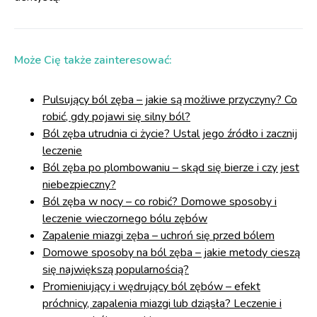
Może Cię także zainteresować:
Pulsujący ból zęba – jakie są możliwe przyczyny? Co
robić, gdy pojawi się silny ból?
Ból zęba utrudnia ci życie? Ustal jego źródło i zacznij
leczenie
Ból zęba po plombowaniu – skąd się bierze i czy jest
niebezpieczny?
Ból zęba w nocy – co robić? Domowe sposoby i
leczenie wieczornego bólu zębów
Zapalenie miazgi zęba – uchroń się przed bólem
Domowe sposoby na ból zęba – jakie metody cieszą
się największą popularnością?
Promieniujący i wędrujący ból zębów – efekt
próchnicy, zapalenia miazgi lub dziąsła? Leczenie i