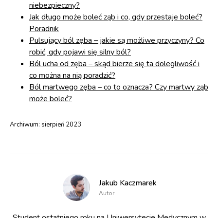
niebezpieczny?
Jak długo może boleć ząb i co, gdy przestaje boleć?
Poradnik
Pulsujący ból zęba – jakie są możliwe przyczyny? Co
robić, gdy pojawi się silny ból?
Ból ucha od zęba – skąd bierze się ta dolegliwość i
co można na nią poradzić?
Ból martwego zęba – co to oznacza? Czy martwy ząb
może boleć?
Archiwum:
sierpień 2023
Jakub Kaczmarek
Autor
Student ostatniego roku na Uniwersytecie Medycznym w