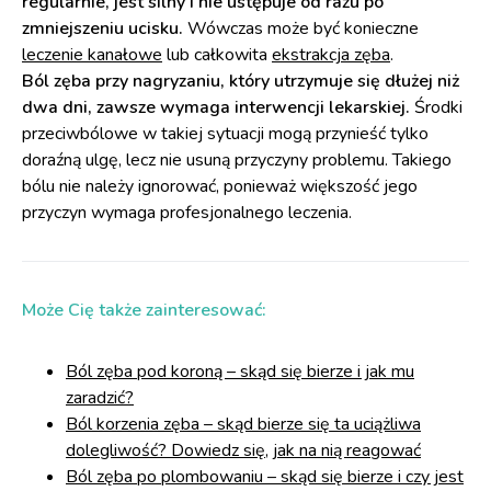
regularnie, jest silny i nie ustępuje od razu po
zmniejszeniu ucisku.
Wówczas może być konieczne
leczenie kanałowe
lub całkowita
ekstrakcja zęba
.
Ból zęba przy nagryzaniu, który utrzymuje się dłużej niż
dwa dni, zawsze wymaga interwencji lekarskiej.
Środki
przeciwbólowe w takiej sytuacji mogą przynieść tylko
doraźną ulgę, lecz nie usuną przyczyny problemu. Takiego
bólu nie należy ignorować, ponieważ większość jego
przyczyn wymaga profesjonalnego leczenia.
Może Cię także zainteresować:
Ból zęba pod koroną – skąd się bierze i jak mu
zaradzić?
Ból korzenia zęba – skąd bierze się ta uciążliwa
dolegliwość? Dowiedz się, jak na nią reagować
Ból zęba po plombowaniu – skąd się bierze i czy jest